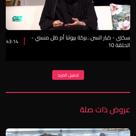
سكنى - كبار السن...بركة بيوتنا أم ظل منسي -
43:14
الحلقة 10
تحميل المزيد
عروض ذات صلة