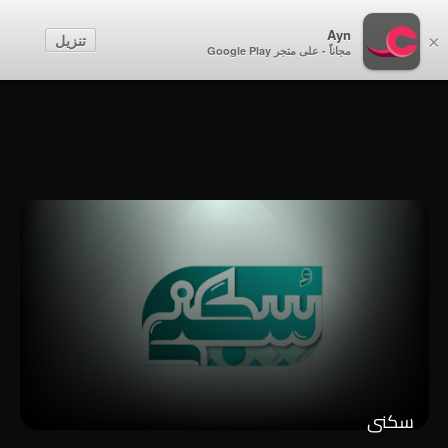
أطفال
Ayn
تنزيل
×
مجاناً - على متجر Google Play
إنشاء حساب
تسجيل الدخول
سكنى