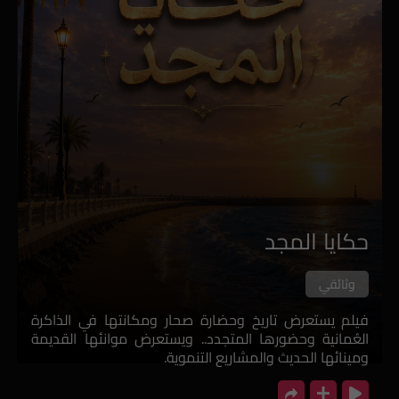
حكايا المجد
ع
وثائقي
فيلم يستعرض تاريخ وحضارة صحار ومكانتها في الذاكرة
س
العُمانية وحضورها المتجدد.. ويستعرض موانئها القديمة
ت
ومينائها الحديث والمشاريع التنموية.
س