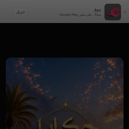
أطفال
Ayn
تنزيل
×
مجاناً - على متجر Google Play
إنشاء حساب
تسجيل الدخول