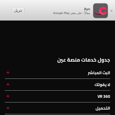
أطفال
Ayn
تنزيل
×
مجاناً - على متجر Google Play
إنشاء حساب
تسجيل الدخول
جدول خدمات منصة عين
البث المباشر
لا يفوتك
360 VR
التحميل