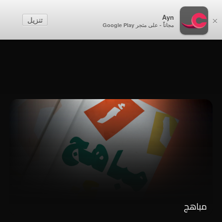
أطفال
Ayn
تنزيل
×
مجاناً - على متجر Google Play
إنشاء حساب
تسجيل الدخول
مباهج