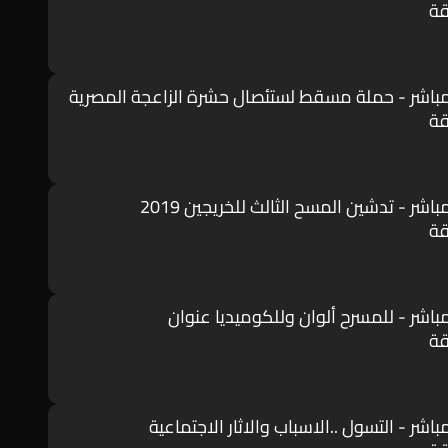
مباشر - حملة مسقط لستئصال حشرة الزاعجة المصرية
باشر - تدشين المسح الثالث للخريجين 2019
مباشر - للمسرح ألوان وللكوميديا عنوان
باشر - التسول ..الاسباب والاثار الاجتماعية