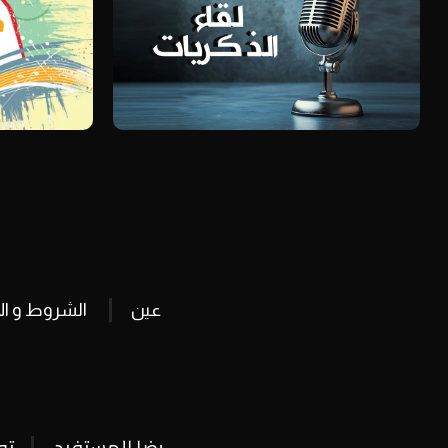
عين
الشروط و ال
رضا المستفيد
تو