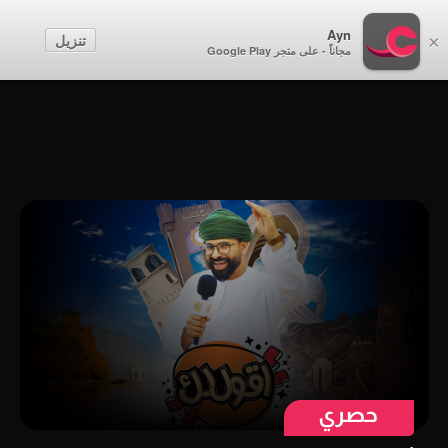
أطفال
Ayn
تنزيل
×
مجاناً - على متجر Google Play
إنشاء حساب
تسجيل الدخول