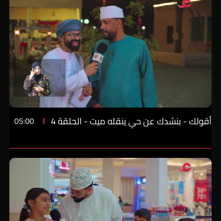
أقولك - بنشدك عن حي ينقله ميت - الحلقة 4
05:00