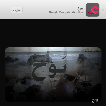
أطفال
Ayn
تنزيل
×
مجاناً - على متجر Google Play
إنشاء حساب
تسجيل الدخول
بوح