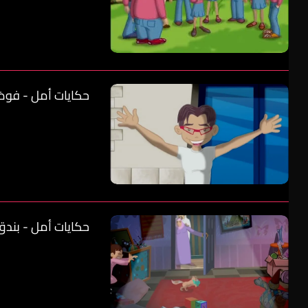
حكايات أمل - فوضى
حكايات أمل - بندق