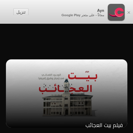
أطفال
Ayn
تنزيل
×
مجاناً - على متجر Google Play
إنشاء حساب
تسجيل الدخول
فيلم بيت العجائب