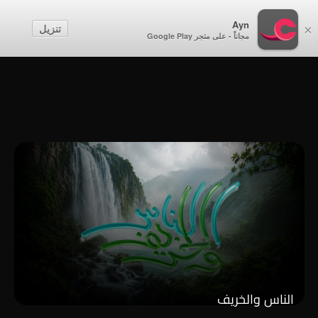
أطفال
Ayn
تنزيل
×
مجاناً - على متجر Google Play
إنشاء حساب
تسجيل الدخول
الناس والخريف