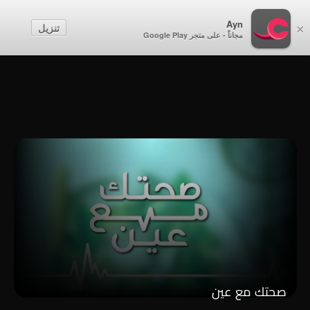
أطفال
Ayn
تنزيل
×
مجاناً - على متجر Google Play
إنشاء حساب
تسجيل الدخول
صحتك مع عين