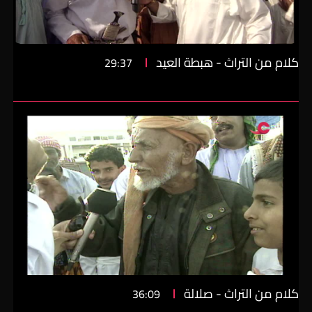
كلام من التراث - هبطة العيد
29:37
كلام من التراث - صلالة
36:09