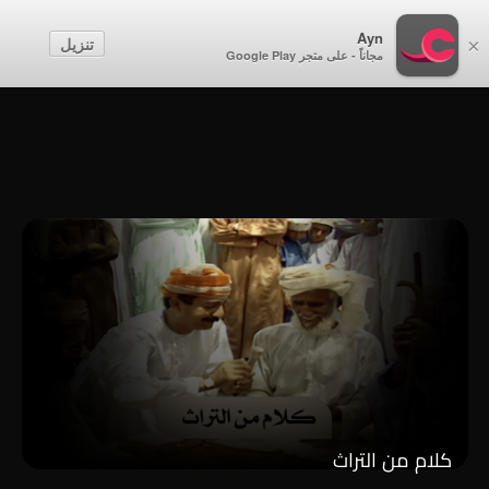
أطفال
Ayn
تنزيل
×
مجاناً - على متجر Google Play
إنشاء حساب
تسجيل الدخول
كلام من التراث