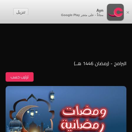
أطفال
Ayn
تنزيل
×
مجاناً - على متجر Google Play
إنشاء حساب
تسجيل الدخول
البرامج - (رمضان 1446 هــ)
ترتيب حسب