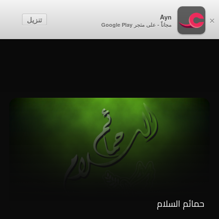
أطفال
Ayn
تنزيل
×
مجاناً - على متجر Google Play
إنشاء حساب
تسجيل الدخول
حمائم السلام