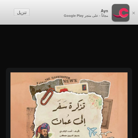
أطفال
Ayn
تنزيل
×
مجاناً - على متجر Google Play
إنشاء حساب
تسجيل الدخول