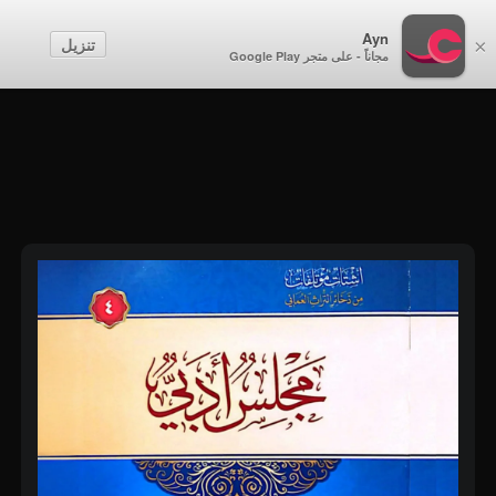
أطفال
Ayn
تنزيل
×
مجاناً - على متجر Google Play
إنشاء حساب
تسجيل الدخول