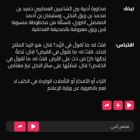
نبذة:
محاورة أدبية بين الشاعرين العمانيين حميد بن
محمد بن رزيق النخلي، وسليمان بن أحمد
المفضلي النزوي، مُستلّة من مخطوطة منسوبة
لابن رزيق معروفة بالصحيفة العدنانية.
اقتباس:
قلتُ له: ما تَقولُ في الزّبد؟ قال: هو الزبدُ المثلج
للخلد. قلتُ له: ما تَقولُ في الفرض؟ قال: نَخلةٌ
يُجلُّها كلُّ مَن دَبَّ على الأرض. قلتُ له: ما تَقولُ في
الخَلاص؟ قال: فَضْلُها على سائر النخل غيرُ مغتاص.
الآراء أو الأفكار أو التأملات الواردة في الكتب لا
تعبر بالضرورة عن وزارة الإعلام
مجلس أدبي