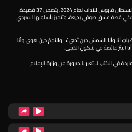
الديوان الشعري الفائز بجائزة السلطان قابوس للآداب لعام 2024. يتضمن 37 قصيدة،
كي قصة عشق صوفي بديعة، وتتميز بأسلوبها السردي
ضباتِ أنا وأنا الشمسُ حين تُضيءُ.. والنجمُ حينَ هوى وأنا
 وأنا البئرُ غائصةً في سُكونِ الدُجى.
لواردة في الكتب لا تعبر بالضرورة عن وزارة الإعلام