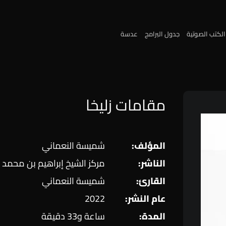
الكتب الصوتية
جدول البرامج
عدسة
مقامات زليخا
المؤلف:
شميسة النعماني
الناشر:
مركز الشيخ إبراهيم بن محمد آ
القارئ:
شميسة النعماني
عام النشر:
2022
المدة:
ساعة و33 دقيقة