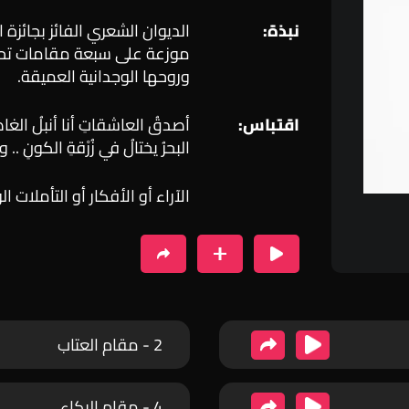
نبذة:
موزعة على سبعة مقامات تح
وروحها الوجدانية العميقة.
اقتباس:
أصدقُ العاشقاتِ أنا أنبلُ الغا
البحرُ يختالُ في زُرْقةِ الكونِ ..
الآراء أو الأفكار أو التأملات ا
2 - مقام العتاب
4 - مقام البكاء