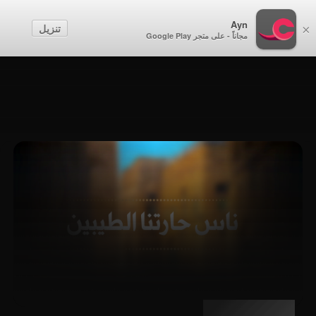
أطفال
Ayn
تنزيل
×
مجاناً - على متجر Google Play
إنشاء حساب
تسجيل الدخول