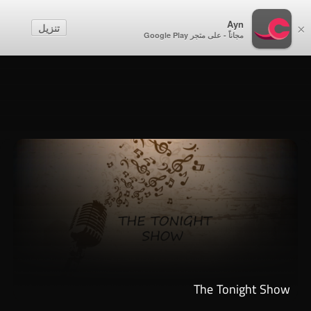
أطفال
Ayn
تنزيل
×
مجاناً - على متجر Google Play
إنشاء حساب
تسجيل الدخول
The Tonight Show