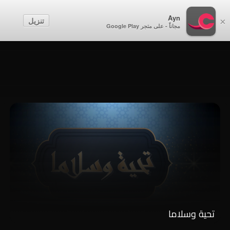
أطفال
Ayn
تنزيل
×
مجاناً - على متجر Google Play
إنشاء حساب
تسجيل الدخول
تحية وسلاما