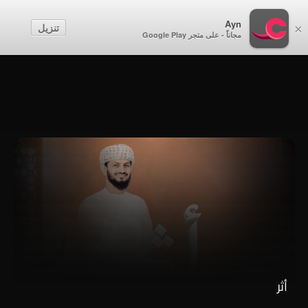
أطفال
Ayn
تنزيل
×
مجاناً - على متجر Google Play
إنشاء حساب
تسجيل الدخول
أثر