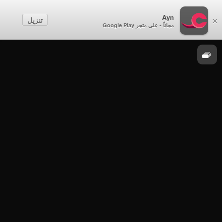
الصف الثالث
Ayn
تنزيل
×
مجاناً - على متجر Google Play
العلوم
الصف الثالث - الفصل الدراسي الأول 2021-2022
- الخميس 12 مايو 2022م - العلوم