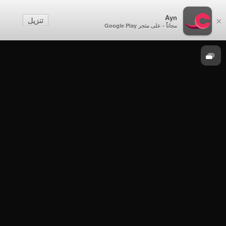
الصف الثالث
Ayn
تنزيل
×
مجاناً - على متجر Google Play
العلوم
الصف الثالث - الفصل الدراسي الثاني 2021-2022
- الخميس 17 مارس 2022م - العلوم