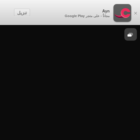
الصف الحادي عشر
Ayn
تنزيل
×
مجاناً - على متجر Google Play
الفيزياء
الصف الحادي عشر - الفصل الدراسي الثاني
2021-2022 - الأربعاء 11 مايو 2022م - الفيزياء