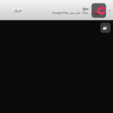
الصف الحادي عشر
Ayn
تنزيل
×
مجاناً - على متجر Google Play
الفيزياء
الصف الحادي عشر - الفصل الدراسي الثاني
2021-2022 - الأربعاء ٢ مارس 2022م - الفيزياء