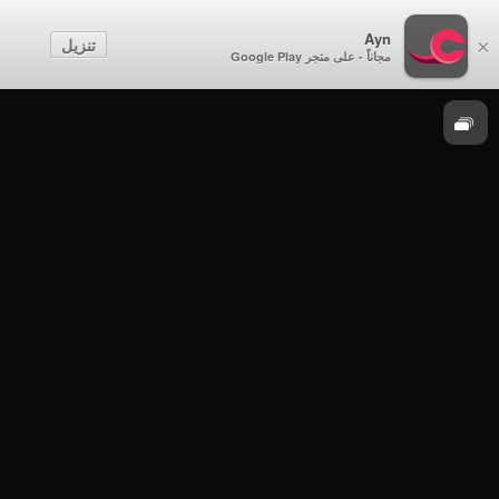
Ayn
تنزيل
×
موسم 2016
مجاناً - على متجر Google Play
حفلات تخريج - حفل افتتاح وحدة شرطة المهام
الخاصة بولاية الكامل والوافي وتخريج دفعة
جديدة من الشرطة المستجدين