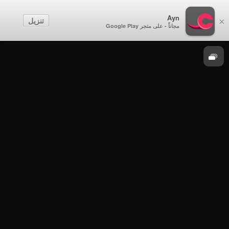
Ayn
زعتور
تنزيل
×
مجاناً - على متجر Google Play
زعتور
زعتور - الجار للجار - الحلقة 4