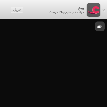
Ayn
نغم
تنزيل
×
مجاناً - على متجر Google Play
نغم
نغم - الحلقة 1