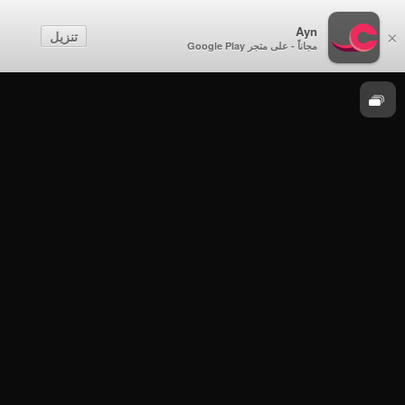
Ayn
رمسة
تنزيل
×
مجاناً - على متجر Google Play
رمسة
رمسة - الحلقة 2