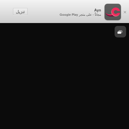
الصف السادس
Ayn
تنزيل
×
مجاناً - على متجر Google Play
العلوم
الصف السادس - الفصل الدراسي الثاني 2021-
2022 - الأربعاء 20 إبريل 2022م - العلوم