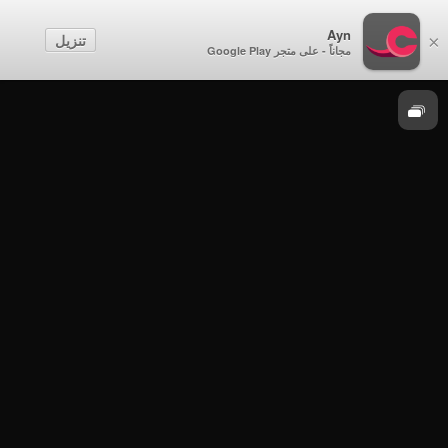
نزاهة
Ayn
تنزيل
×
مجاناً - على متجر Google Play
الموسم 5
نزاهة - النزاهة في كسب المال - الحلقة 9