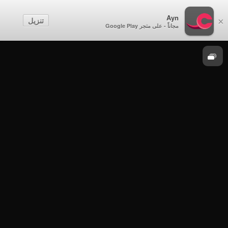
من السواحل
Ayn
تنزيل
×
مجاناً - على متجر Google Play
من السواحل
من السواحل - بمبا - مكواني - سالم بن محمد
الهلالي - الحلقة 26