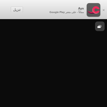
عمان تواجه كورونا
Ayn
تنزيل
×
مجاناً - على متجر Google Play
تقارير
سؤال وجواب من المؤتمر الصحفي الثامن عشر
للجنة العليا - الجزء الثالث