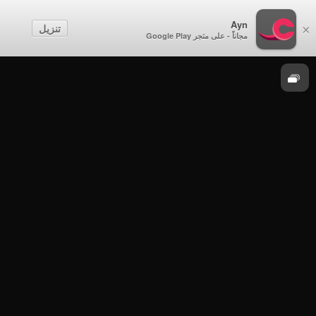
احتفالات متنوعة
Ayn
تنزيل
×
مجاناً - على متجر Google Play
موسم 2017
احتفالات متنوعة - احتفال وزارة التربية والتعليم
بيوم المعلم 2017م