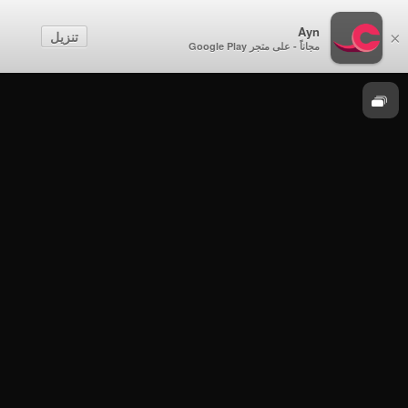
مؤتمرات وفعاليات
Ayn
تنزيل
×
مجاناً - على متجر Google Play
موسم 2017
مؤتمرات وفعاليات - حفل تدشين مصحف مسقط
الإلكتروني