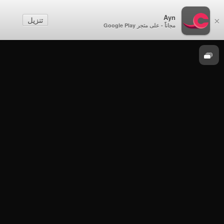
احتفالات متنوعة
Ayn
تنزيل
×
مجاناً - على متجر Google Play
موسم 2019
احتفالات متنوعة - احتفال ولاية المصنعة بالعيد
الوطني 49 المجيد