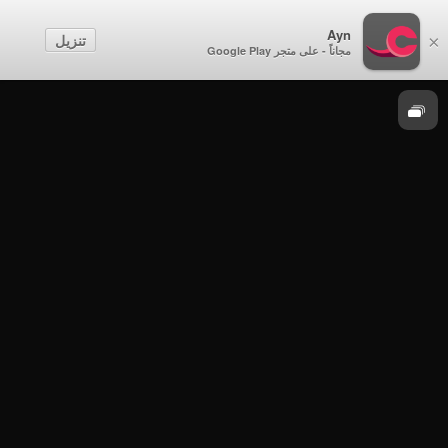
Ayn
مداد
تنزيل
×
مجاناً - على متجر Google Play
مداد
مداد - الحلقة 6