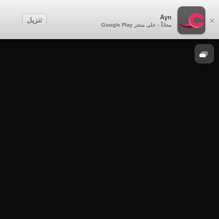
حارات
Ayn
تنزيل
×
مجاناً - على متجر Google Play
حارات
حارات - حارة حصن السليف بولاية عبري - الحلقة
10