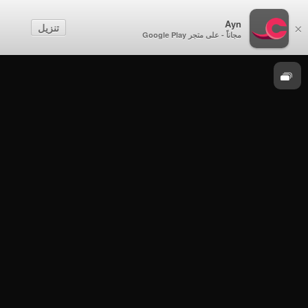
مباريات
Ayn
تنزيل
×
مجاناً - على متجر Google Play
دوري عمانتل 2017-2018
المضيبي × فنجاء - دوري عمانتل 2017 - 2018 -
الدور الثاني