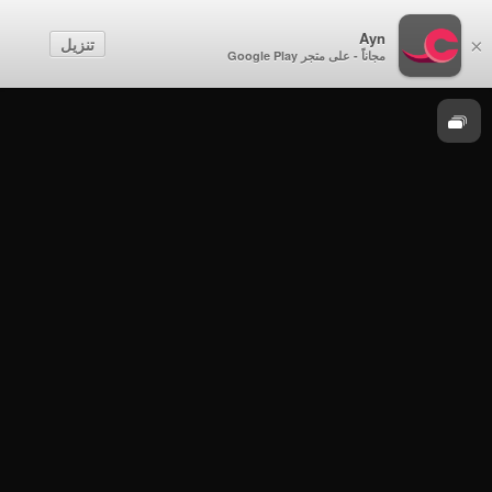
مباريات
Ayn
تنزيل
×
مجاناً - على متجر Google Play
دوري عمانتل 2018-2019
صحار × النصر - دوري عمانتل 2018 - 2019 - الدور
الأول