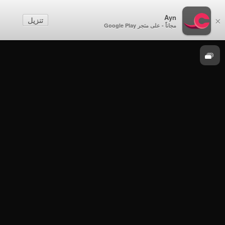
مباريات
Ayn
تنزيل
×
مجاناً - على متجر Google Play
دوري عمانتل 2019-2020
الرستاق × ظفار - دوري عمانتل 2019 - 2020 -
الدور الثاني