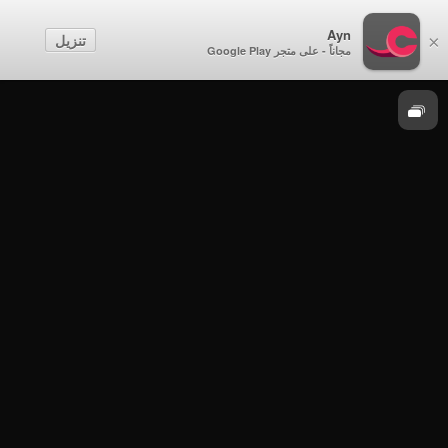
شؤون الساعة
Ayn
تنزيل
×
مجاناً - على متجر Google Play
موسم 2014
شؤون الساعة - التعليم قاطرة النهضة في العالم
العربي - الإثنين 20 أكتوبر 2014م