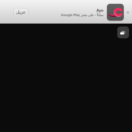
نزاهة
Ayn
تنزيل
×
مجاناً - على متجر Google Play
الموسم 3
نزاهة - الحرص على النزاهة - الحلقة 1