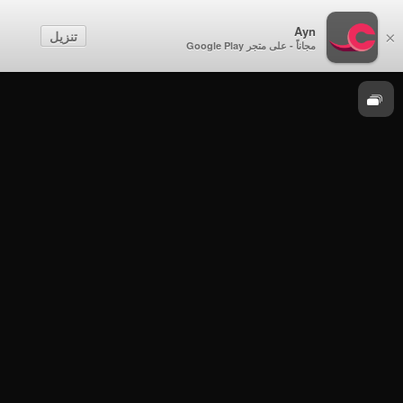
خشبة المسرح
Ayn
تنزيل
×
مجاناً - على متجر Google Play
خشبة المسرح
خشبة المسرح - الإعلامية لميس الكعبي - الحلقة
7