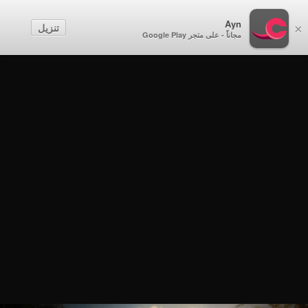
Ayn
تنزيل
×
مجاناً - على متجر Google Play
القافر
القافر - الحلقة 2
القافر