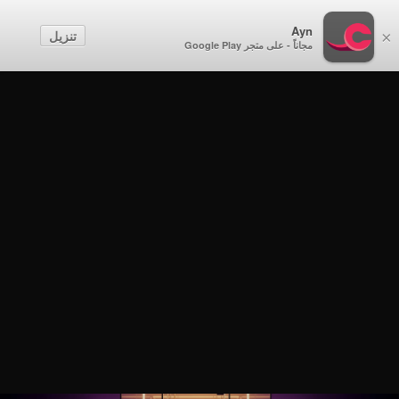
Ayn
تنزيل
×
مجاناً - على متجر Google Play
ملهمة
ملهمة
ملهمة - د. ياسمين البلوشي - الحلقة 1