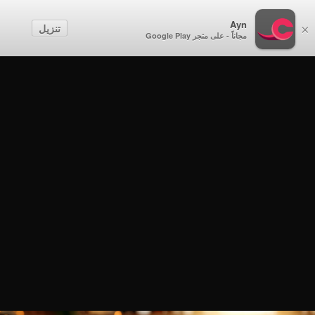
Ayn
تنزيل
×
مجاناً - على متجر Google Play
الذويق
الذويق
الذويق - حلوى دوس - مسندم - الحلقة 8