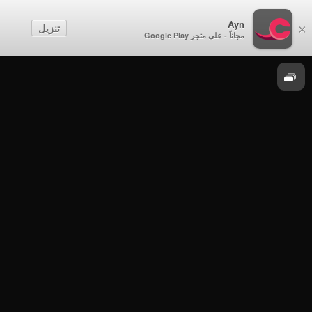
الصف الثاني عشر
Ayn
تنزيل
×
مجاناً - على متجر Google Play
الفيزياء
الصف الثاني عشر - الفصل الدراسي الثاني 2020
- الإثنين 16 مارس 2020م - الفيزياء