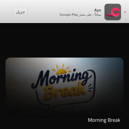
أطفال
Ayn
تنزيل
×
مجاناً - على متجر Google Play
إنشاء حساب
تسجيل الدخول
Morning Break