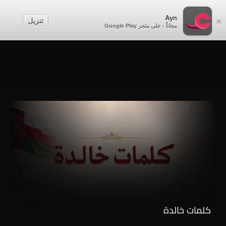
أطفال
Ayn
تنزيل
×
مجاناً - على متجر Google Play
إنشاء حساب
تسجيل الدخول
كلمات خالدة